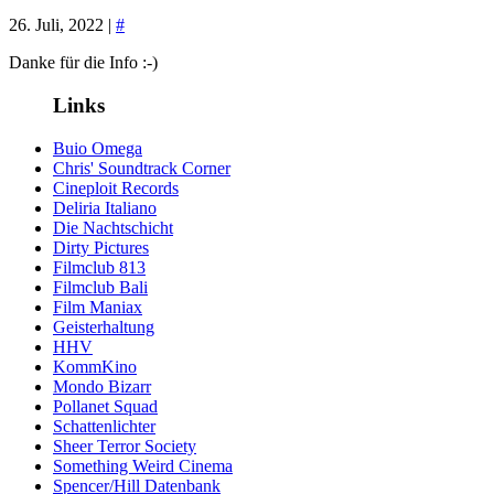
26. Juli, 2022 |
#
Danke für die Info :-)
Links
Buio Omega
Chris' Soundtrack Corner
Cineploit Records
Deliria Italiano
Die Nachtschicht
Dirty Pictures
Filmclub 813
Filmclub Bali
Film Maniax
Geisterhaltung
HHV
KommKino
Mondo Bizarr
Pollanet Squad
Schattenlichter
Sheer Terror Society
Something Weird Cinema
Spencer/Hill Datenbank