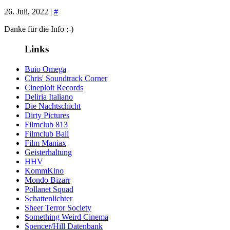
26. Juli, 2022 |
#
Danke für die Info :-)
Links
Buio Omega
Chris' Soundtrack Corner
Cineploit Records
Deliria Italiano
Die Nachtschicht
Dirty Pictures
Filmclub 813
Filmclub Bali
Film Maniax
Geisterhaltung
HHV
KommKino
Mondo Bizarr
Pollanet Squad
Schattenlichter
Sheer Terror Society
Something Weird Cinema
Spencer/Hill Datenbank