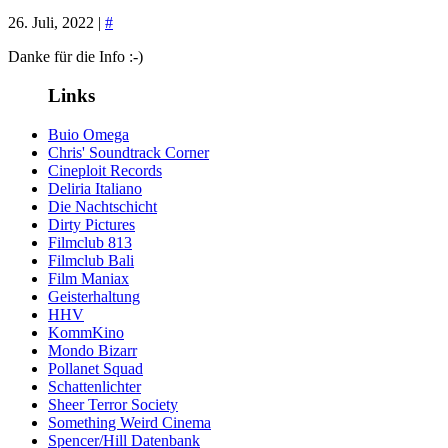
26. Juli, 2022 |
#
Danke für die Info :-)
Links
Buio Omega
Chris' Soundtrack Corner
Cineploit Records
Deliria Italiano
Die Nachtschicht
Dirty Pictures
Filmclub 813
Filmclub Bali
Film Maniax
Geisterhaltung
HHV
KommKino
Mondo Bizarr
Pollanet Squad
Schattenlichter
Sheer Terror Society
Something Weird Cinema
Spencer/Hill Datenbank