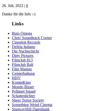
26. Juli, 2022 |
#
Danke für die Info :-)
Links
Buio Omega
Chris' Soundtrack Corner
Cineploit Records
Deliria Italiano
Die Nachtschicht
Dirty Pictures
Filmclub 813
Filmclub Bali
Film Maniax
Geisterhaltung
HHV
KommKino
Mondo Bizarr
Pollanet Squad
Schattenlichter
Sheer Terror Society
Something Weird Cinema
Spencer/Hill Datenbank