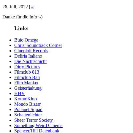
26. Juli, 2022 |
#
Danke für die Info :-)
Links
Buio Omega
Chris' Soundtrack Corner
Cineploit Records
Deliria Italiano
Die Nachtschicht
Dirty Pictures
Filmclub 813
Filmclub Bali
Film Maniax
Geisterhaltung
HHV
KommKino
Mondo Bizarr
Pollanet Squad
Schattenlichter
Sheer Terror Society
Something Weird Cinema
Spencer/Hill Datenbank