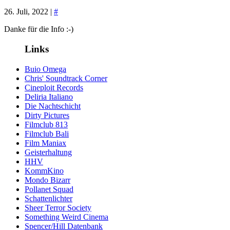
26. Juli, 2022 |
#
Danke für die Info :-)
Links
Buio Omega
Chris' Soundtrack Corner
Cineploit Records
Deliria Italiano
Die Nachtschicht
Dirty Pictures
Filmclub 813
Filmclub Bali
Film Maniax
Geisterhaltung
HHV
KommKino
Mondo Bizarr
Pollanet Squad
Schattenlichter
Sheer Terror Society
Something Weird Cinema
Spencer/Hill Datenbank