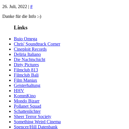
26. Juli, 2022 |
#
Danke für die Info :-)
Links
Buio Omega
Chris' Soundtrack Corner
Cineploit Records
Deliria Italiano
Die Nachtschicht
Dirty Pictures
Filmclub 813
Filmclub Bali
Film Maniax
Geisterhaltung
HHV
KommKino
Mondo Bizarr
Pollanet Squad
Schattenlichter
Sheer Terror Society
Something Weird Cinema
Spencer/Hill Datenbank