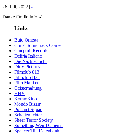
26. Juli, 2022 |
#
Danke für die Info :-)
Links
Buio Omega
Chris' Soundtrack Corner
Cineploit Records
Deliria Italiano
Die Nachtschicht
Dirty Pictures
Filmclub 813
Filmclub Bali
Film Maniax
Geisterhaltung
HHV
KommKino
Mondo Bizarr
Pollanet Squad
Schattenlichter
Sheer Terror Society
Something Weird Cinema
Spencer/Hill Datenbank