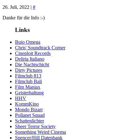
26. Juli, 2022 |
#
Danke für die Info :-)
Links
Buio Omega
Chris' Soundtrack Corner
Cineploit Records
Deliria Italiano
Die Nachtschicht
Dirty Pictures
Filmclub 813
Filmclub Bali
Film Maniax
Geisterhaltung
HHV
KommKino
Mondo Bizarr
Pollanet Squad
Schattenlichter
Sheer Terror Society
Something Weird Cinema
Spencer/Hill Datenbank