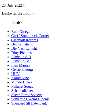
26. Juli, 2022 |
#
Danke für die Info :-)
Links
Buio Omega
Chris' Soundtrack Corner
Cineploit Records
Deliria Italiano
Die Nachtschicht
Dirty Pictures
Filmclub 813
Filmclub Bali
Film Maniax
Geisterhaltung
HHV
KommKino
Mondo Bizarr
Pollanet Squad
Schattenlichter
Sheer Terror Society
Something Weird Cinema
Spencer/Hill Datenbank