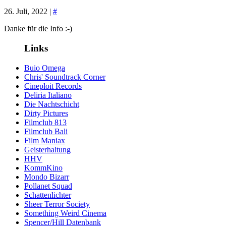
26. Juli, 2022 |
#
Danke für die Info :-)
Links
Buio Omega
Chris' Soundtrack Corner
Cineploit Records
Deliria Italiano
Die Nachtschicht
Dirty Pictures
Filmclub 813
Filmclub Bali
Film Maniax
Geisterhaltung
HHV
KommKino
Mondo Bizarr
Pollanet Squad
Schattenlichter
Sheer Terror Society
Something Weird Cinema
Spencer/Hill Datenbank