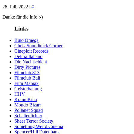
26. Juli, 2022 |
#
Danke für die Info :-)
Links
Buio Omega
Chris' Soundtrack Corner
Cineploit Records
Deliria Italiano
Die Nachtschicht
Dirty Pictures
Filmclub 813
Filmclub Bali
Film Maniax
Geisterhaltung
HHV
KommKino
Mondo Bizarr
Pollanet Squad
Schattenlichter
Sheer Terror Society
Something Weird Cinema
Spencer/Hill Datenbank