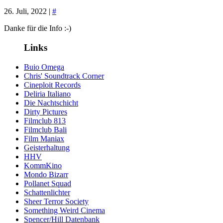
26. Juli, 2022 |
#
Danke für die Info :-)
Links
Buio Omega
Chris' Soundtrack Corner
Cineploit Records
Deliria Italiano
Die Nachtschicht
Dirty Pictures
Filmclub 813
Filmclub Bali
Film Maniax
Geisterhaltung
HHV
KommKino
Mondo Bizarr
Pollanet Squad
Schattenlichter
Sheer Terror Society
Something Weird Cinema
Spencer/Hill Datenbank