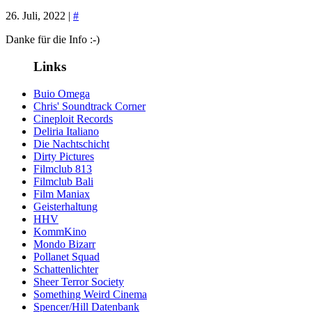
26. Juli, 2022 |
#
Danke für die Info :-)
Links
Buio Omega
Chris' Soundtrack Corner
Cineploit Records
Deliria Italiano
Die Nachtschicht
Dirty Pictures
Filmclub 813
Filmclub Bali
Film Maniax
Geisterhaltung
HHV
KommKino
Mondo Bizarr
Pollanet Squad
Schattenlichter
Sheer Terror Society
Something Weird Cinema
Spencer/Hill Datenbank