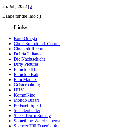
26. Juli, 2022 |
#
Danke für die Info :-)
Links
Buio Omega
Chris' Soundtrack Corner
Cineploit Records
Deliria Italiano
Die Nachtschicht
Dirty Pictures
Filmclub 813
Filmclub Bali
Film Maniax
Geisterhaltung
HHV
KommKino
Mondo Bizarr
Pollanet Squad
Schattenlichter
Sheer Terror Society
Something Weird Cinema
Spencer/Hill Datenbank