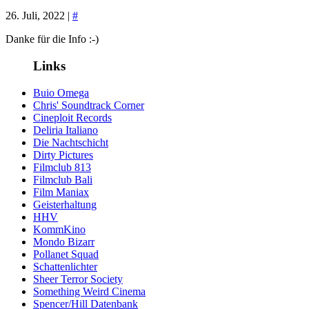
26. Juli, 2022 |
#
Danke für die Info :-)
Links
Buio Omega
Chris' Soundtrack Corner
Cineploit Records
Deliria Italiano
Die Nachtschicht
Dirty Pictures
Filmclub 813
Filmclub Bali
Film Maniax
Geisterhaltung
HHV
KommKino
Mondo Bizarr
Pollanet Squad
Schattenlichter
Sheer Terror Society
Something Weird Cinema
Spencer/Hill Datenbank