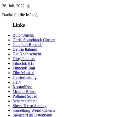
26. Juli, 2022 |
#
Danke für die Info :-)
Links
Buio Omega
Chris' Soundtrack Corner
Cineploit Records
Deliria Italiano
Die Nachtschicht
Dirty Pictures
Filmclub 813
Filmclub Bali
Film Maniax
Geisterhaltung
HHV
KommKino
Mondo Bizarr
Pollanet Squad
Schattenlichter
Sheer Terror Society
Something Weird Cinema
Spencer/Hill Datenbank