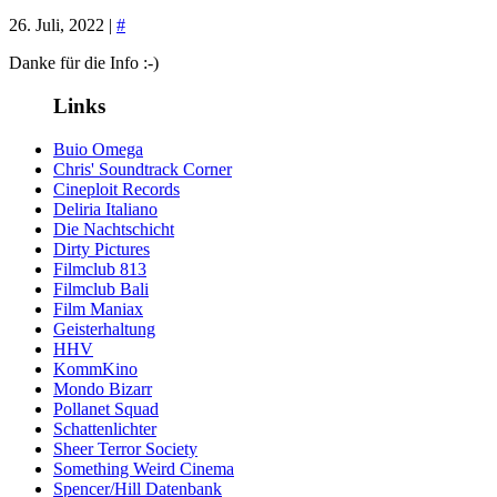
26. Juli, 2022 |
#
Danke für die Info :-)
Links
Buio Omega
Chris' Soundtrack Corner
Cineploit Records
Deliria Italiano
Die Nachtschicht
Dirty Pictures
Filmclub 813
Filmclub Bali
Film Maniax
Geisterhaltung
HHV
KommKino
Mondo Bizarr
Pollanet Squad
Schattenlichter
Sheer Terror Society
Something Weird Cinema
Spencer/Hill Datenbank