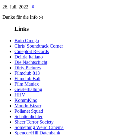
26. Juli, 2022 |
#
Danke für die Info :-)
Links
Buio Omega
Chris' Soundtrack Corner
Cineploit Records
Deliria Italiano
Die Nachtschicht
Dirty Pictures
Filmclub 813
Filmclub Bali
Film Maniax
Geisterhaltung
HHV
KommKino
Mondo Bizarr
Pollanet Squad
Schattenlichter
Sheer Terror Society
Something Weird Cinema
Spencer/Hill Datenbank