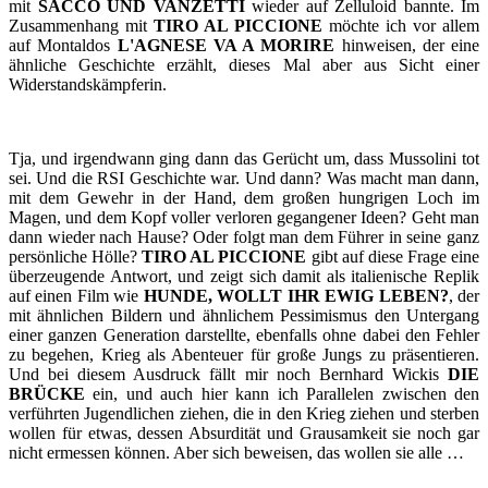
mit
SACCO UND VANZETTI
wieder auf Zelluloid bannte. Im
Zusammenhang mit
TIRO AL PICCIONE
möchte ich vor allem
auf Montaldos
L'AGNESE VA A MORIRE
hinweisen, der eine
ähnliche Geschichte erzählt, dieses Mal aber aus Sicht einer
Widerstandskämpferin.
Tja, und irgendwann ging dann das Gerücht um, dass Mussolini tot
sei. Und die RSI Geschichte war. Und dann? Was macht man dann,
mit dem Gewehr in der Hand, dem großen hungrigen Loch im
Magen, und dem Kopf voller verloren gegangener Ideen? Geht man
dann wieder nach Hause? Oder folgt man dem Führer in seine ganz
persönliche Hölle?
TIRO AL PICCIONE
gibt auf diese Frage eine
überzeugende Antwort, und zeigt sich damit als italienische Replik
auf einen Film wie
HUNDE, WOLLT IHR EWIG LEBEN?
, der
mit ähnlichen Bildern und ähnlichem Pessimismus den Untergang
einer ganzen Generation darstellte, ebenfalls ohne dabei den Fehler
zu begehen, Krieg als Abenteuer für große Jungs zu präsentieren.
Und bei diesem Ausdruck fällt mir noch Bernhard Wickis
DIE
BRÜCKE
ein, und auch hier kann ich Parallelen zwischen den
verführten Jugendlichen ziehen, die in den Krieg ziehen und sterben
wollen für etwas, dessen Absurdität und Grausamkeit sie noch gar
nicht ermessen können. Aber sich beweisen, das wollen sie alle …