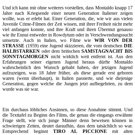
Und ich kann mir ohne weiteres vorstellen, dass Montaldo knapp 17
Jahre nach Kriegsende einer neuen Generation Italiener zeigen
wollte, was er erlebt hat. Einer Generation, die, wie wir aus vielen
Juvenile Crime-Filmen der Zeit wissen, mit ihrer Freiheit nicht mehr
viel anfangen konnte, und ihre Kraft und ihren Übermut genauso
wie ihr Ennui entweder in Rowdytum oder in Verschwendungssucht
umsetzte. Auch in Italien, wo Filme wie
WIR VON DER
STRASSE
(1959) eine Jugend skizzieren, die vom deutschen
DIE
HALBSTARKEN
oder dem britischen
SAMSTAGNACHT BIS
SONNTAGMORGEN
nicht wirklich weit entfernt ist. Aus den
Erfahrungen seiner eigenen Jugend heraus dürfte Montaldo
wahrscheinlich den Wunsch gehabt haben, der jetzigen Jugend
aufzuzeigen, was 18 Jahre früher, als diese gerade erst geboren
waren (wenn überhaupt), in Italien passierte, und wie diejenige
Generation, gegen welche die Jungen jetzt aufbegehrten, zu dem
wurde was sie war.
Ein durchaus löbliches Ansinnen, so diese Annahme stimmt. Und
die Texttafel zu Beginn des Films, die genau die eingangs erwähnte
Frage stellt, wie sich junge Männer denn beweisen können in
schwierigen Zeiten, deutet daraufhin, dass dem tatsächlich so war.
Entsprechend beginnt
TIRO AL PICCIONE
mit alten