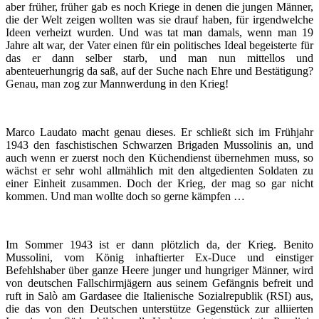
aber früher, früher gab es noch Kriege in denen die jungen Männer,
die der Welt zeigen wollten was sie drauf haben, für irgendwelche
Ideen verheizt wurden. Und was tat man damals, wenn man 19
Jahre alt war, der Vater einen für ein politisches Ideal begeisterte für
das er dann selber starb, und man nun mittellos und
abenteuerhungrig da saß, auf der Suche nach Ehre und Bestätigung?
Genau, man zog zur Mannwerdung in den Krieg!
Marco Laudato macht genau dieses. Er schließt sich im Frühjahr
1943 den faschistischen Schwarzen Brigaden Mussolinis an, und
auch wenn er zuerst noch den Küchendienst übernehmen muss, so
wächst er sehr wohl allmählich mit den altgedienten Soldaten zu
einer Einheit zusammen. Doch der Krieg, der mag so gar nicht
kommen. Und man wollte doch so gerne kämpfen …
Im Sommer 1943 ist er dann plötzlich da, der Krieg. Benito
Mussolini, vom König inhaftierter Ex-Duce und einstiger
Befehlshaber über ganze Heere junger und hungriger Männer, wird
von deutschen Fallschirmjägern aus seinem Gefängnis befreit und
ruft in Salò am Gardasee die Italienische Sozialrepublik (RSI) aus,
die das von den Deutschen unterstütze Gegenstück zur alliierten