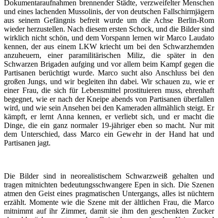
Dokumentaraufnahmen brennender Städte, verzweifelter Menschen
und eines lachenden Mussolinis, der von deutschen Fallschirmjägern
aus seinem Gefängnis befreit wurde um die Achse Berlin-Rom
wieder herzustellen. Nach diesem ersten Schock, und die Bilder sind
wirklich nicht schön, und dem Vorspann lernen wir Marco Laudato
kennen, der aus einem LKW kriecht um bei den Schwarzhemden
anzuheuern, einer paramilitärischen Miliz, die später in den
Schwarzen Brigaden aufging und vor allem beim Kampf gegen die
Partisanen berüchtigt wurde. Marco sucht also Anschluss bei den
großen Jungs, und wir begleiten ihn dabei. Wir schauen zu, wie er
einer Frau, die sich für Lebensmittel prostituieren muss, ehrenhaft
begegnet, wie er nach der Kneipe abends von Partisanen überfallen
wird, und wie sein Ansehen bei den Kameraden allmählich steigt. Er
kämpft, er lernt Anna kennen, er verliebt sich, und er macht die
Dinge, die ein ganz normaler 19-jähriger eben so macht. Nur mit
dem Unterschied, dass Marco ein Gewehr in der Hand hat und
Partisanen jagt.
Die Bilder sind in neorealistischem Schwarzweiß gehalten und
tragen mitnichten bedeutungsschwangere Epen in sich. Die Szenen
atmen den Geist eines pragmatischen Untergangs, alles ist nüchtern
erzählt. Momente wie die Szene mit der ältlichen Frau, die Marco
mitnimmt auf ihr Zimmer, damit sie ihm den geschenkten Zucker