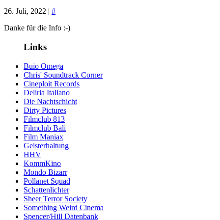
26. Juli, 2022 |
#
Danke für die Info :-)
Links
Buio Omega
Chris' Soundtrack Corner
Cineploit Records
Deliria Italiano
Die Nachtschicht
Dirty Pictures
Filmclub 813
Filmclub Bali
Film Maniax
Geisterhaltung
HHV
KommKino
Mondo Bizarr
Pollanet Squad
Schattenlichter
Sheer Terror Society
Something Weird Cinema
Spencer/Hill Datenbank