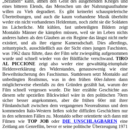
„bezahlen“ kann, atmen den Geist des ausgehenden Krieges und
eines bitteren Elends, das Menschen um der Nahrungsaufnahme
willen zu Vieh degradiert. Es gibt keinerlei schauspielerische
Übertreibungen, und auch die kaum vorhandene Musik überhöht
weder ein nicht vorhandenes Heldentum, noch zieht sie die Soldaten
ins Lächerliche. Mit kühlen, fast unbeteiligten Bildern zeigt
Montaldo Männer die kämpfen müssen, weil sie im Leben nichts
anderes haben als den Glauben an ein Regime das längst nicht mehr
existiert, und als ihre eigene Kameradschaft. Dies allerdings,
zeituntypisch, ausschließlich aus der Sicht eines jungen Faschisten,
was 1962 dazu führte, dass der Film sehr zwiespältig aufgenommen
wurde und schnell wieder von der Bildfläche verschwand.
TIRO
AL PICCIONE
zeigt also weder eine gewalttätig-triumphale
Heldenverklärung des Widerstandes, genausowenig wie eine
Beweihräucherung des Faschismus. Stattdessen setzt Montaldo auf
unbedingten Realismus, was in den frühen 60er-Jahren dann
möglicherweise ebenfalls zu den Gründen gezählt hat, warum der
Film schnell vergessen wurde. Die hier erzählte Geschichte aus
diesem sehr speziellen Blickwinkel wäre in den politischen 70ern
sicher besser angekommen, aber die frühen 60er mit ihrer
Filmlandschaft zwischen dem vergangenen Neorealismus und dem
kommenden Italo-Western ließen solche diffizilen Geschichten nur
in den seltensten Fällen zu. Montaldo selber orientierte sich dann mit
Filmen wie
TOP JOB
oder
DIE UNSCHLAGBAREN
eine
Zeitlang am Genrefilm, bevor er seine politische Überzeugung 1971