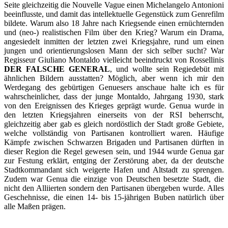
Seite gleichzeitig die Nouvelle Vague einen Michelangelo Antonioni
beeinflusste, und damit das intellektuelle Gegenstück zum Genrefilm
bildete. Warum also 18 Jahre nach Kriegsende einen ernüchternden
und (neo-) realistischen Film über den Krieg? Warum ein Drama,
angesiedelt inmitten der letzten zwei Kriegsjahre, rund um einen
jungen und orientierungslosen Mann der sich selber sucht? War
Regisseur Giuliano Montaldo vielleicht beeindruckt von Rossellinis
DER FALSCHE GENERAL
, und wollte sein Regiedebüt mit
ähnlichen Bildern ausstatten? Möglich, aber wenn ich mir den
Werdegang des gebürtigen Genuesers anschaue halte ich es für
wahrscheinlicher, dass der junge Montaldo, Jahrgang 1930, stark
von den Ereignissen des Krieges geprägt wurde. Genua wurde in
den letzten Kriegsjahren einerseits von der RSI beherrscht,
gleichzeitig aber gab es gleich nordöstlich der Stadt große Gebiete,
welche vollständig von Partisanen kontrolliert waren. Häufige
Kämpfe zwischen Schwarzen Brigaden und Partisanen dürften in
dieser Region die Regel gewesen sein, und 1944 wurde Genua gar
zur Festung erklärt, entging der Zerstörung aber, da der deutsche
Stadtkommandant sich weigerte Hafen und Altstadt zu sprengen.
Zudem war Genua die einzige von Deutschen besetzte Stadt, die
nicht den Alliierten sondern den Partisanen übergeben wurde. Alles
Geschehnisse, die einen 14- bis 15-jährigen Buben natürlich über
alle Maßen prägen.