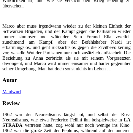
Wirklichkeit ist, und wie sie versucht den Krieg lebendig zu
überstehen.
Marco aber muss irgendwann wieder zu der kleinen Einheit der
Schwarzen Brigaden, und der Kampf gegen die Partisanen wieder
immer sinnloser und wütender. Sein Freund Elia zweifelt
zunehmend am Kampf, aber der Befehlshaber Nardi ist
erbarmungslos, und geht rücksichtslos gegen die Zivilbevölkerung
vor, was die Wut der Partisanen nur noch zusätzlich aufstachelt. Die
Beziehung zu Anna zerbricht als sie mit seinem Vorgesetzten
davongeht, und Marco wird immer einsamer und härter gegenüber
seiner Umgebung. Man hat doch sonst nichts im Leben …
Autor
Maulwurf
Review
1962 war der Neorealismus längst tot, und selbst der Rosa
Neorealismus, wie etwa Frederico Fellini ihn beispielweise in
LA
STRADA
vertreten hatte, zog wohl nur noch wenige ins Kino.
1962 war die große Zeit der Peplums, während auf der anderen