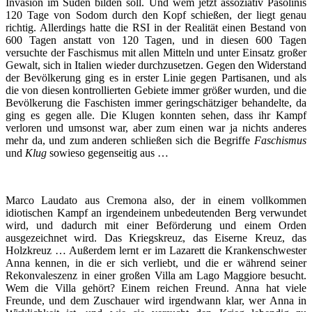
Invasion im Süden bilden soll. Und wem jetzt assoziativ Pasolinis
120 Tage von Sodom durch den Kopf schießen, der liegt genau
richtig. Allerdings hatte die RSI in der Realität einen Bestand von
600 Tagen anstatt von 120 Tagen, und in diesen 600 Tagen
versuchte der Faschismus mit allen Mitteln und unter Einsatz großer
Gewalt, sich in Italien wieder durchzusetzen. Gegen den Widerstand
der Bevölkerung ging es in erster Linie gegen Partisanen, und als
die von diesen kontrollierten Gebiete immer größer wurden, und die
Bevölkerung die Faschisten immer geringschätziger behandelte, da
ging es gegen alle. Die Klugen konnten sehen, dass ihr Kampf
verloren und umsonst war, aber zum einen war ja nichts anderes
mehr da, und zum anderen schließen sich die Begriffe
Faschismus
und
Klug
sowieso gegenseitig aus …
Marco Laudato aus Cremona also, der in einem vollkommen
idiotischen Kampf an irgendeinem unbedeutenden Berg verwundet
wird, und dadurch mit einer Beförderung und einem Orden
ausgezeichnet wird. Das Kriegskreuz, das Eiserne Kreuz, das
Holzkreuz … Außerdem lernt er im Lazarett die Krankenschwester
Anna kennen, in die er sich verliebt, und die er während seiner
Rekonvaleszenz in einer großen Villa am Lago Maggiore besucht.
Wem die Villa gehört? Einem reichen Freund. Anna hat viele
Freunde, und dem Zuschauer wird irgendwann klar, wer Anna in