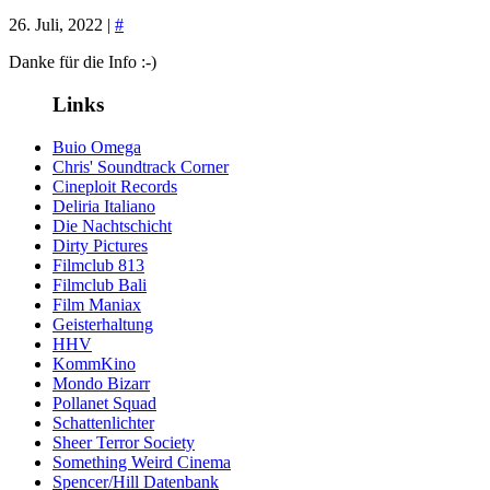
26. Juli, 2022 |
#
Danke für die Info :-)
Links
Buio Omega
Chris' Soundtrack Corner
Cineploit Records
Deliria Italiano
Die Nachtschicht
Dirty Pictures
Filmclub 813
Filmclub Bali
Film Maniax
Geisterhaltung
HHV
KommKino
Mondo Bizarr
Pollanet Squad
Schattenlichter
Sheer Terror Society
Something Weird Cinema
Spencer/Hill Datenbank