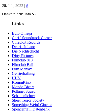
26. Juli, 2022 |
#
Danke für die Info :-)
Links
Buio Omega
Chris' Soundtrack Corner
Cineploit Records
Deliria Italiano
Die Nachtschicht
Dirty Pictures
Filmclub 813
Filmclub Bali
Film Maniax
Geisterhaltung
HHV
KommKino
Mondo Bizarr
Pollanet Squad
Schattenlichter
Sheer Terror Society
Something Weird Cinema
Spencer/Hill Datenbank