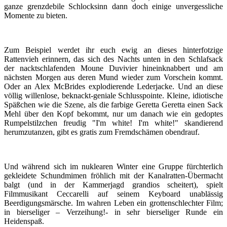
ganze grenzdebile Schlocksinn dann doch einige unvergessliche
Momente zu bieten.
Zum Beispiel werdet ihr euch ewig an dieses hinterfotzige
Rattenvieh erinnern, das sich des Nachts unten in den Schlafsack
der nacktschlafenden Moune Duvivier hineinknabbert und am
nächsten Morgen aus deren Mund wieder zum Vorschein kommt.
Oder an Alex McBrides explodierende Lederjacke. Und an diese
völlig willenlose, beknackt-geniale Schlusspointe. Kleine, idiotische
Späßchen wie die Szene, als die farbige Geretta Geretta einen Sack
Mehl über den Kopf bekommt, nur um danach wie ein gedoptes
Rumpelstilzchen freudig "I'm white! I'm white!" skandierend
herumzutanzen, gibt es gratis zum Fremdschämen obendrauf.
Und während sich im nuklearen Winter eine Gruppe fürchterlich
gekleidete Schundmimen fröhlich mit der Kanalratten-Übermacht
balgt (und in der Kammerjagd grandios scheitert), spielt
Filmmusikant Ceccarelli auf seinem Keyboard unablässig
Beerdigungsmärsche. Im wahren Leben ein grottenschlechter Film;
in bierseliger – Verzeihung!- in sehr bierseliger Runde ein
Heidenspaß.