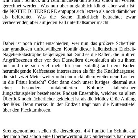
Mit Trash, Schlock und Dümmlichkeit durfte also schon im Vorfeld
gerechnet werden. Was nun aber unglaublich klingt, aber wahr ist;
die NOTTE DI TERRORE entpuppt sich letzten als noch dämlicher
als befürchtet. Was die Sache filmkritisch betrachtet zwar
verheerender, aber auf jeden Fall unterhaltsamer macht.
Dabei ist noch nicht entschieden, wer nun das größere Scherflein
zur grandiosen unfreiwilligen Komik dieser italienischen Endzeit-
Nagetierkatastrophe beigetragen hat. Sind es die Ratten, die in ihren
Angriffsszenen eher vor den Darstellern davonlaufen als zu ihnen
hin und die sich viel mehr für eine zufällig auf dem Boden
herumliegende Kaffeetasse interessieren als für die Knallchargeuse,
die sich zwei Meter weiter unbeeindruckt allem weiter neue Locken
in die Frisur kreischt? Oder dann doch unser lustiges, diesmal aus
einer besonders untalentierten Kohorte italienischer
Jungschauspieler bestehendes Endzeit-Ensemble, welches zu allem
Überfluß noch lächerlicher gekleidet ist als die Mötley Crüe Anfang
der 80er. Denn merke: In der Endzeit trägt man die Nuttenstiefel
über den Flecktarnhosen.
Strenggenommen stellen die derzeitigen 4,4 Punkte im Schnitt auf
der imdb fast schon eine Überbewertung dar; andererseits hat dieser