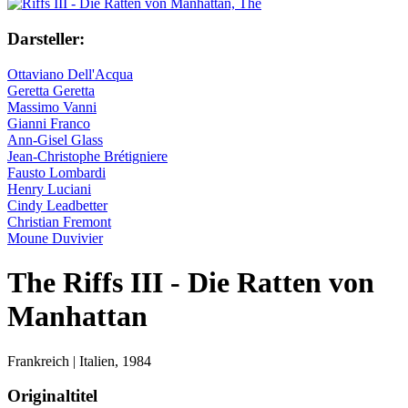
Darsteller:
Ottaviano Dell'Acqua
Geretta Geretta
Massimo Vanni
Gianni Franco
Ann-Gisel Glass
Jean-Christophe Brétigniere
Fausto Lombardi
Henry Luciani
Cindy Leadbetter
Christian Fremont
Moune Duvivier
The Riffs III - Die Ratten von
Manhattan
Frankreich | Italien,
1984
Originaltitel