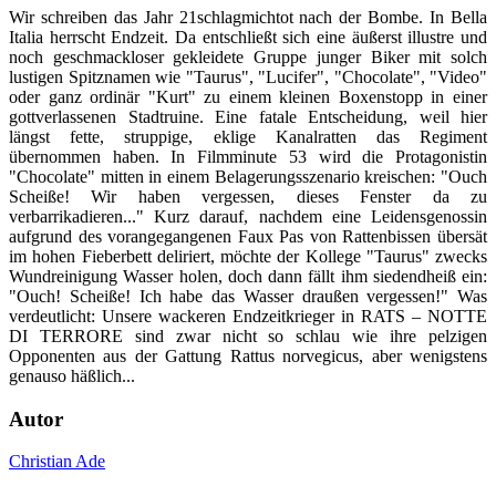
Wir schreiben das Jahr 21schlagmichtot nach der Bombe. In Bella
Italia herrscht Endzeit. Da entschließt sich eine äußerst illustre und
noch geschmackloser gekleidete Gruppe junger Biker mit solch
lustigen Spitznamen wie "Taurus", "Lucifer", "Chocolate", "Video"
oder ganz ordinär "Kurt" zu einem kleinen Boxenstopp in einer
gottverlassenen Stadtruine. Eine fatale Entscheidung, weil hier
längst fette, struppige, eklige Kanalratten das Regiment
übernommen haben. In Filmminute 53 wird die Protagonistin
"Chocolate" mitten in einem Belagerungsszenario kreischen: "Ouch
Scheiße! Wir haben vergessen, dieses Fenster da zu
verbarrikadieren..." Kurz darauf, nachdem eine Leidensgenossin
aufgrund des vorangegangenen Faux Pas von Rattenbissen übersät
im hohen Fieberbett deliriert, möchte der Kollege "Taurus" zwecks
Wundreinigung Wasser holen, doch dann fällt ihm siedendheiß ein:
"Ouch! Scheiße! Ich habe das Wasser draußen vergessen!" Was
verdeutlicht: Unsere wackeren Endzeitkrieger in RATS – NOTTE
DI TERRORE sind zwar nicht so schlau wie ihre pelzigen
Opponenten aus der Gattung Rattus norvegicus, aber wenigstens
genauso häßlich...
Autor
Christian Ade