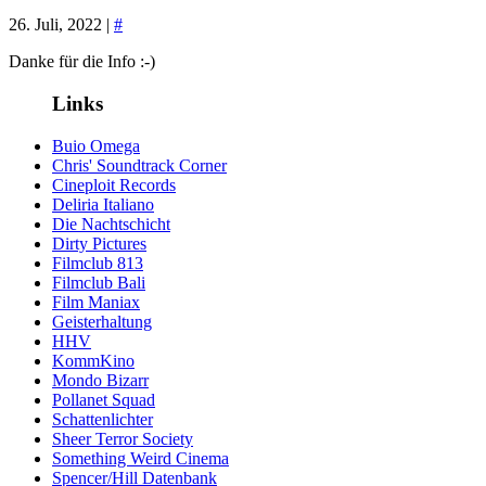
26. Juli, 2022 |
#
Danke für die Info :-)
Links
Buio Omega
Chris' Soundtrack Corner
Cineploit Records
Deliria Italiano
Die Nachtschicht
Dirty Pictures
Filmclub 813
Filmclub Bali
Film Maniax
Geisterhaltung
HHV
KommKino
Mondo Bizarr
Pollanet Squad
Schattenlichter
Sheer Terror Society
Something Weird Cinema
Spencer/Hill Datenbank