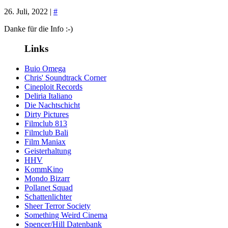
26. Juli, 2022 |
#
Danke für die Info :-)
Links
Buio Omega
Chris' Soundtrack Corner
Cineploit Records
Deliria Italiano
Die Nachtschicht
Dirty Pictures
Filmclub 813
Filmclub Bali
Film Maniax
Geisterhaltung
HHV
KommKino
Mondo Bizarr
Pollanet Squad
Schattenlichter
Sheer Terror Society
Something Weird Cinema
Spencer/Hill Datenbank