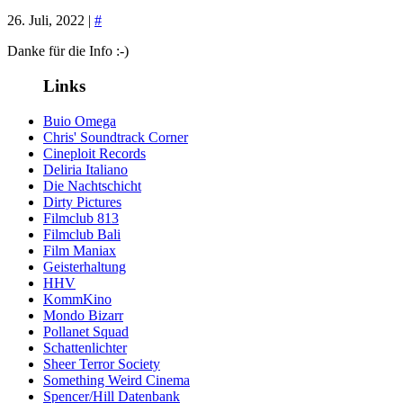
26. Juli, 2022 |
#
Danke für die Info :-)
Links
Buio Omega
Chris' Soundtrack Corner
Cineploit Records
Deliria Italiano
Die Nachtschicht
Dirty Pictures
Filmclub 813
Filmclub Bali
Film Maniax
Geisterhaltung
HHV
KommKino
Mondo Bizarr
Pollanet Squad
Schattenlichter
Sheer Terror Society
Something Weird Cinema
Spencer/Hill Datenbank