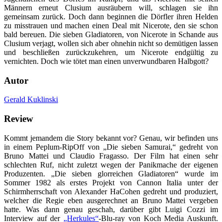
Männern erneut Clusium ausräubern will, schlagen sie ihn
gemeinsam zurück. Doch dann beginnen die Dörfler ihren Helden
zu misstrauen und machen einen Deal mit Nicerote, den sie schon
bald bereuen. Die sieben Gladiatoren, von Nicerote in Schande aus
Clusium verjagt, wollen sich aber ohnehin nicht so demütigen lassen
und beschließen zurückzukehren, um Nicerote endgültig zu
vernichten. Doch wie tötet man einen unverwundbaren Halbgott?
Autor
Gerald Kuklinski
Review
Kommt jemandem die Story bekannt vor? Genau, wir befinden uns
in einem Peplum-RipOff von „Die sieben Samurai,“ gedreht von
Bruno Mattei und Claudio Fragasso. Der Film hat einen sehr
schlechten Ruf, nicht zuletzt wegen der Panikmache der eigenen
Produzenten. „Die sieben glorreichen Gladiatoren“ wurde im
Sommer 1982 als erstes Projekt von Cannon Italia unter der
Schirmherrschaft von Alexander HaCohen gedreht und produziert,
welcher die Regie eben ausgerechnet an Bruno Mattei vergeben
hatte. Was dann genau geschah, darüber gibt Luigi Cozzi im
Interview auf der
„Herkules“
-Blu-ray von Koch Media Auskunft.