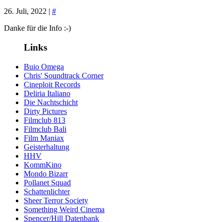
26. Juli, 2022 |
#
Danke für die Info :-)
Links
Buio Omega
Chris' Soundtrack Corner
Cineploit Records
Deliria Italiano
Die Nachtschicht
Dirty Pictures
Filmclub 813
Filmclub Bali
Film Maniax
Geisterhaltung
HHV
KommKino
Mondo Bizarr
Pollanet Squad
Schattenlichter
Sheer Terror Society
Something Weird Cinema
Spencer/Hill Datenbank