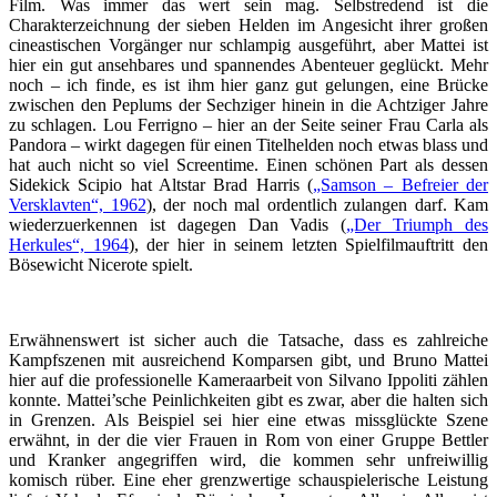
Film. Was immer das wert sein mag. Selbstredend ist die
Charakterzeichnung der sieben Helden im Angesicht ihrer großen
cineastischen Vorgänger nur schlampig ausgeführt, aber Mattei ist
hier ein gut ansehbares und spannendes Abenteuer geglückt. Mehr
noch – ich finde, es ist ihm hier ganz gut gelungen, eine Brücke
zwischen den Peplums der Sechziger hinein in die Achtziger Jahre
zu schlagen. Lou Ferrigno – hier an der Seite seiner Frau Carla als
Pandora – wirkt dagegen für einen Titelhelden noch etwas blass und
hat auch nicht so viel Screentime. Einen schönen Part als dessen
Sidekick Scipio hat Altstar Brad Harris (
„Samson – Befreier der
Versklavten“, 1962
), der noch mal ordentlich zulangen darf. Kam
wiederzuerkennen ist dagegen Dan Vadis (
„Der Triumph des
Herkules“, 1964
), der hier in seinem letzten Spielfilmauftritt den
Bösewicht Nicerote spielt.
Erwähnenswert ist sicher auch die Tatsache, dass es zahlreiche
Kampfszenen mit ausreichend Komparsen gibt, und Bruno Mattei
hier auf die professionelle Kameraarbeit von Silvano Ippoliti zählen
konnte. Mattei’sche Peinlichkeiten gibt es zwar, aber die halten sich
in Grenzen. Als Beispiel sei hier eine etwas missglückte Szene
erwähnt, in der die vier Frauen in Rom von einer Gruppe Bettler
und Kranker angegriffen wird, die kommen sehr unfreiwillig
komisch rüber. Eine eher grenzwertige schauspielerische Leistung