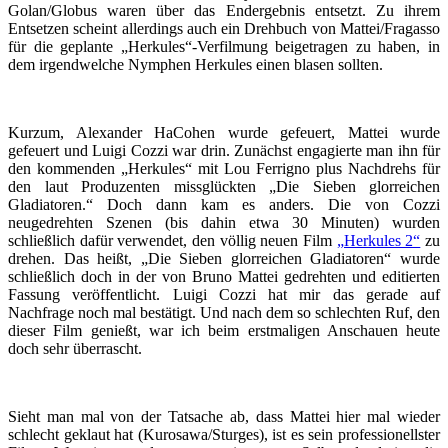
Golan/Globus waren über das Endergebnis entsetzt. Zu ihrem
Entsetzen scheint allerdings auch ein Drehbuch von Mattei/Fragasso
für die geplante „Herkules“-Verfilmung beigetragen zu haben, in
dem irgendwelche Nymphen Herkules einen blasen sollten.
Kurzum, Alexander HaCohen wurde gefeuert, Mattei wurde
gefeuert und Luigi Cozzi war drin. Zunächst engagierte man ihn für
den kommenden „Herkules“ mit Lou Ferrigno plus Nachdrehs für
den laut Produzenten missglückten „Die Sieben glorreichen
Gladiatoren.“ Doch dann kam es anders. Die von Cozzi
neugedrehten Szenen (bis dahin etwa 30 Minuten) wurden
schließlich dafür verwendet, den völlig neuen Film
„Herkules 2“
zu
drehen. Das heißt, „Die Sieben glorreichen Gladiatoren“ wurde
schließlich doch in der von Bruno Mattei gedrehten und editierten
Fassung veröffentlicht. Luigi Cozzi hat mir das gerade auf
Nachfrage noch mal bestätigt. Und nach dem so schlechten Ruf, den
dieser Film genießt, war ich beim erstmaligen Anschauen heute
doch sehr überrascht.
Sieht man mal von der Tatsache ab, dass Mattei hier mal wieder
schlecht geklaut hat (Kurosawa/Sturges), ist es sein professionellster