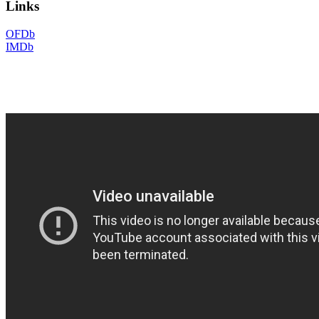
Links
OFDb
IMDb