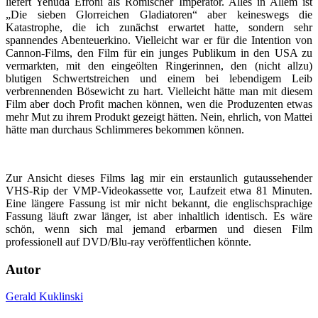
liefert Yehuda Efroni als Römischer Imperator. Alles in Allem ist
„Die sieben Glorreichen Gladiatoren“ aber keineswegs die
Katastrophe, die ich zunächst erwartet hatte, sondern sehr
spannendes Abenteuerkino. Vielleicht war er für die Intention von
Cannon-Films, den Film für ein junges Publikum in den USA zu
vermarkten, mit den eingeölten Ringerinnen, den (nicht allzu)
blutigen Schwertstreichen und einem bei lebendigem Leib
verbrennenden Bösewicht zu hart. Vielleicht hätte man mit diesem
Film aber doch Profit machen können, wen die Produzenten etwas
mehr Mut zu ihrem Produkt gezeigt hätten. Nein, ehrlich, von Mattei
hätte man durchaus Schlimmeres bekommen können.
Zur Ansicht dieses Films lag mir ein erstaunlich gutaussehender
VHS-Rip der VMP-Videokassette vor, Laufzeit etwa 81 Minuten.
Eine längere Fassung ist mir nicht bekannt, die englischsprachige
Fassung läuft zwar länger, ist aber inhaltlich identisch. Es wäre
schön, wenn sich mal jemand erbarmen und diesen Film
professionell auf DVD/Blu-ray veröffentlichen könnte.
Autor
Gerald Kuklinski