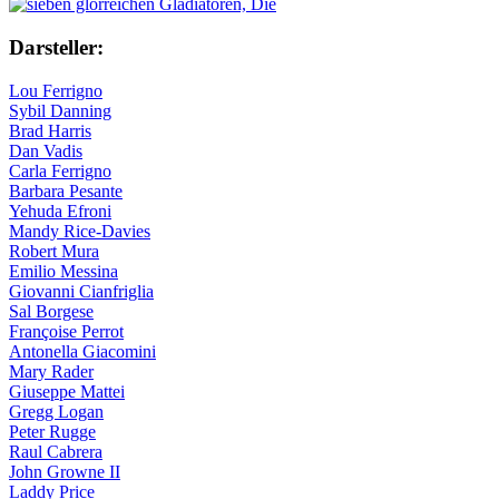
Darsteller:
Lou Ferrigno
Sybil Danning
Brad Harris
Dan Vadis
Carla Ferrigno
Barbara Pesante
Yehuda Efroni
Mandy Rice-Davies
Robert Mura
Emilio Messina
Giovanni Cianfriglia
Sal Borgese
Françoise Perrot
Antonella Giacomini
Mary Rader
Giuseppe Mattei
Gregg Logan
Peter Rugge
Raul Cabrera
John Growne II
Laddy Price