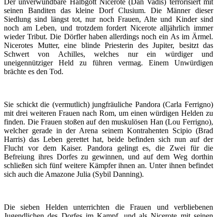
Der unverwundbare Halbgott Nicerote (Dan Vadis) terrorisiert mit
seinen Banditen das kleine Dorf Clusium. Die Männer dieser
Siedlung sind längst tot, nur noch Frauen, Alte und Kinder sind
noch am Leben, und trotzdem fordert Nicerote alljährlich immer
wieder Tribut. Die Dörfler haben allerdings noch ein As im Ärmel.
Nicerotes Mutter, eine blinde Priesterin des Jupiter, besitzt das
Schwert von Achilles, welches nur ein würdiger und
uneigennütziger Held zu führen vermag. Einem Unwürdigen
brächte es den Tod.
Sie schickt die (vermutlich) jungfräuliche Pandora (Carla Ferrigno)
mit drei weiteren Frauen nach Rom, um einen würdigen Helden zu
finden. Die Frauen stoßen auf den muskulösen Han (Lou Ferrigno),
welcher gerade in der Arena seinem Kontrahenten Scipio (Brad
Harris) das Leben gerettet hat, beide befinden sich nun auf der
Flucht vor dem Kaiser. Pandora gelingt es, die Zwei für die
Befreiung ihres Dorfes zu gewinnen, und auf dem Weg dorthin
schließen sich fünf weitere Kämpfer ihnen an. Unter ihnen befindet
sich auch die Amazone Julia (Sybil Danning).
Die sieben Helden unterrichten die Frauen und verbliebenen
Jugendlichen des Dorfes im Kampf, und als Nicerote mit seinen