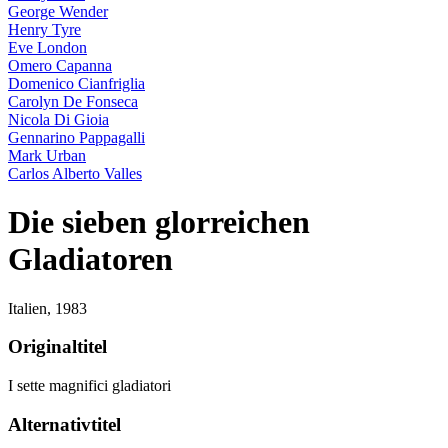
George Wender
Henry Tyre
Eve London
Omero Capanna
Domenico Cianfriglia
Carolyn De Fonseca
Nicola Di Gioia
Gennarino Pappagalli
Mark Urban
Carlos Alberto Valles
Die sieben glorreichen
Gladiatoren
Italien,
1983
Originaltitel
I sette magnifici gladiatori
Alternativtitel