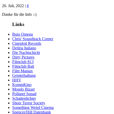
26. Juli, 2022 |
#
Danke für die Info :-)
Links
Buio Omega
Chris' Soundtrack Corner
Cineploit Records
Deliria Italiano
Die Nachtschicht
Dirty Pictures
Filmclub 813
Filmclub Bali
Film Maniax
Geisterhaltung
HHV
KommKino
Mondo Bizarr
Pollanet Squad
Schattenlichter
Sheer Terror Society
Something Weird Cinema
Spencer/Hill Datenbank