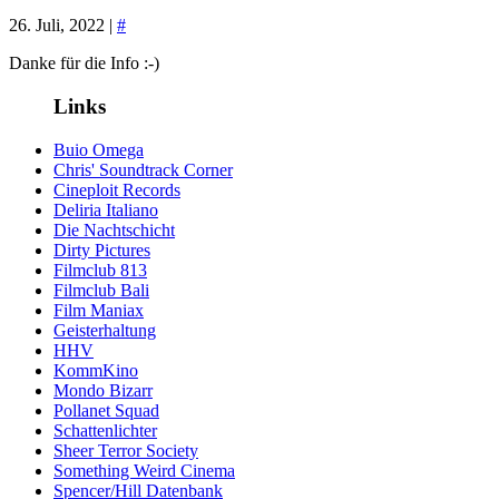
26. Juli, 2022 |
#
Danke für die Info :-)
Links
Buio Omega
Chris' Soundtrack Corner
Cineploit Records
Deliria Italiano
Die Nachtschicht
Dirty Pictures
Filmclub 813
Filmclub Bali
Film Maniax
Geisterhaltung
HHV
KommKino
Mondo Bizarr
Pollanet Squad
Schattenlichter
Sheer Terror Society
Something Weird Cinema
Spencer/Hill Datenbank