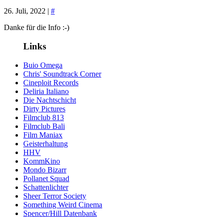
26. Juli, 2022 |
#
Danke für die Info :-)
Links
Buio Omega
Chris' Soundtrack Corner
Cineploit Records
Deliria Italiano
Die Nachtschicht
Dirty Pictures
Filmclub 813
Filmclub Bali
Film Maniax
Geisterhaltung
HHV
KommKino
Mondo Bizarr
Pollanet Squad
Schattenlichter
Sheer Terror Society
Something Weird Cinema
Spencer/Hill Datenbank