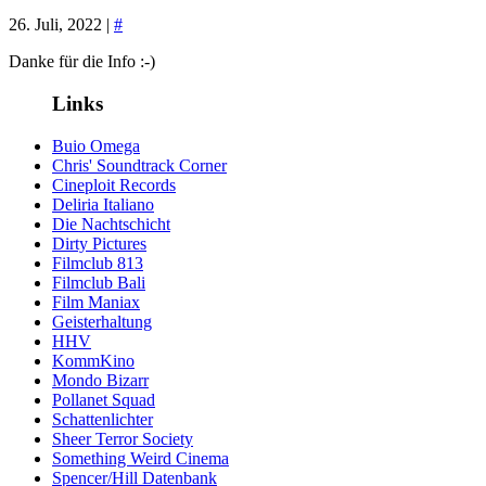
26. Juli, 2022 |
#
Danke für die Info :-)
Links
Buio Omega
Chris' Soundtrack Corner
Cineploit Records
Deliria Italiano
Die Nachtschicht
Dirty Pictures
Filmclub 813
Filmclub Bali
Film Maniax
Geisterhaltung
HHV
KommKino
Mondo Bizarr
Pollanet Squad
Schattenlichter
Sheer Terror Society
Something Weird Cinema
Spencer/Hill Datenbank