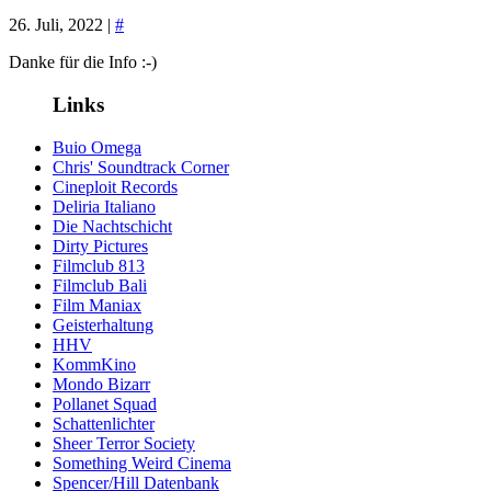
26. Juli, 2022 |
#
Danke für die Info :-)
Links
Buio Omega
Chris' Soundtrack Corner
Cineploit Records
Deliria Italiano
Die Nachtschicht
Dirty Pictures
Filmclub 813
Filmclub Bali
Film Maniax
Geisterhaltung
HHV
KommKino
Mondo Bizarr
Pollanet Squad
Schattenlichter
Sheer Terror Society
Something Weird Cinema
Spencer/Hill Datenbank