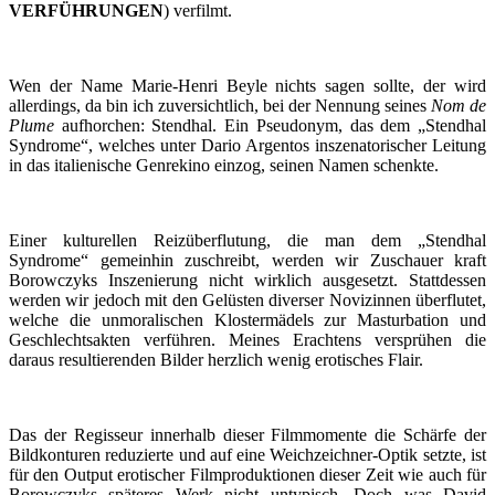
VERFÜHRUNGEN
) verfilmt.
Wen der Name Marie-Henri Beyle nichts sagen sollte, der wird
allerdings, da bin ich zuversichtlich, bei der Nennung seines
Nom de
Plume
aufhorchen: Stendhal. Ein Pseudonym, das dem „Stendhal
Syndrome“, welches unter Dario Argentos inszenatorischer Leitung
in das italienische Genrekino einzog, seinen Namen schenkte.
Einer kulturellen Reizüberflutung, die man dem „Stendhal
Syndrome“ gemeinhin zuschreibt, werden wir Zuschauer kraft
Borowczyks Inszenierung nicht wirklich ausgesetzt. Stattdessen
werden wir jedoch mit den Gelüsten diverser Novizinnen überflutet,
welche die unmoralischen Klostermädels zur Masturbation und
Geschlechtsakten verführen. Meines Erachtens versprühen die
daraus resultierenden Bilder herzlich wenig erotisches Flair.
Das der Regisseur innerhalb dieser Filmmomente die Schärfe der
Bildkonturen reduzierte und auf eine Weichzeichner-Optik setzte, ist
für den Output erotischer Filmproduktionen dieser Zeit wie auch für
Borowczyks späteres Werk nicht untypisch. Doch was David