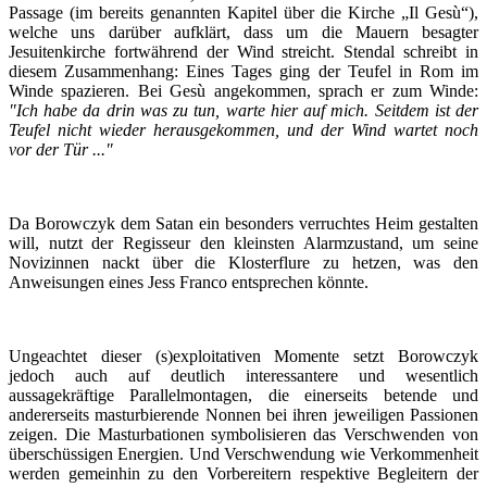
Passage (im bereits genannten Kapitel über die Kirche „Il Gesù“),
welche uns darüber aufklärt, dass um die Mauern besagter
Jesuitenkirche fortwährend der Wind streicht. Stendal schreibt in
diesem Zusammenhang: Eines Tages ging der Teufel in Rom im
Winde spazieren. Bei Gesù angekommen, sprach er zum Winde:
"Ich habe da drin was zu tun, warte hier auf mich. Seitdem ist der
Teufel nicht wieder herausgekommen, und der Wind wartet noch
vor der Tür ..."
Da Borowczyk dem Satan ein besonders verruchtes Heim gestalten
will, nutzt der Regisseur den kleinsten Alarmzustand, um seine
Novizinnen nackt über die Klosterflure zu hetzen, was den
Anweisungen eines Jess Franco entsprechen könnte.
Ungeachtet dieser (s)exploitativen Momente setzt Borowczyk
jedoch auch auf deutlich interessantere und wesentlich
aussagekräftige Parallelmontagen, die einerseits betende und
andererseits masturbierende Nonnen bei ihren jeweiligen Passionen
zeigen. Die Masturbationen symbolisieren das Verschwenden von
überschüssigen Energien. Und Verschwendung wie Verkommenheit
werden gemeinhin zu den Vorbereitern respektive Begleitern der