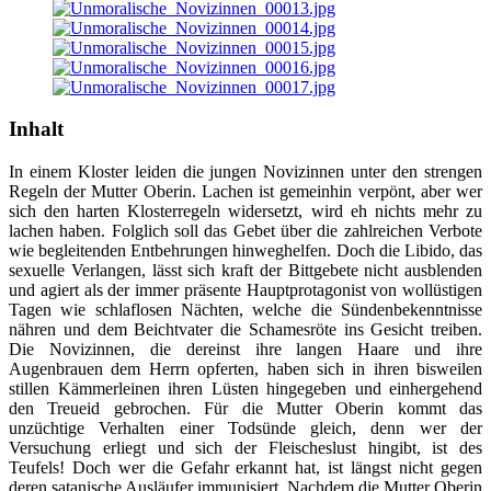
Inhalt
In einem Kloster leiden die jungen Novizinnen unter den strengen
Regeln der Mutter Oberin. Lachen ist gemeinhin verpönt, aber wer
sich den harten Klosterregeln widersetzt, wird eh nichts mehr zu
lachen haben. Folglich soll das Gebet über die zahlreichen Verbote
wie begleitenden Entbehrungen hinweghelfen. Doch die Libido, das
sexuelle Verlangen, lässt sich kraft der Bittgebete nicht ausblenden
und agiert als der immer präsente Hauptprotagonist von wollüstigen
Tagen wie schlaflosen Nächten, welche die Sündenbekenntnisse
nähren und dem Beichtvater die Schamesröte ins Gesicht treiben.
Die Novizinnen, die dereinst ihre langen Haare und ihre
Augenbrauen dem Herrn opferten, haben sich in ihren bisweilen
stillen Kämmerleinen ihren Lüsten hingegeben und einhergehend
den Treueid gebrochen. Für die Mutter Oberin kommt das
unzüchtige Verhalten einer Todsünde gleich, denn wer der
Versuchung erliegt und sich der Fleischeslust hingibt, ist des
Teufels! Doch wer die Gefahr erkannt hat, ist längst nicht gegen
deren satanische Ausläufer immunisiert. Nachdem die Mutter Oberin