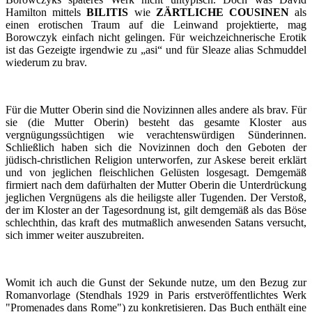
Hamilton mittels
BILITIS
wie
ZÄRTLICHE COUSINEN
als
einen erotischen Traum auf die Leinwand projektierte, mag
Borowczyk einfach nicht gelingen. Für weichzeichnerische Erotik
ist das Gezeigte irgendwie zu „asi“ und für Sleaze alias Schmuddel
wiederum zu brav.
Für die Mutter Oberin sind die Novizinnen alles andere als brav. Für
sie (die Mutter Oberin) besteht das gesamte Kloster aus
vergnügungssüchtigen wie verachtenswürdigen Sünderinnen.
Schließlich haben sich die Novizinnen doch den Geboten der
jüdisch-christlichen Religion unterworfen, zur Askese bereit erklärt
und von jeglichen fleischlichen Gelüsten losgesagt. Demgemäß
firmiert nach dem dafürhalten der Mutter Oberin die Unterdrückung
jeglichen Vergnügens als die heiligste aller Tugenden. Der Verstoß,
der im Kloster an der Tagesordnung ist, gilt demgemäß als das Böse
schlechthin, das kraft des mutmaßlich anwesenden Satans versucht,
sich immer weiter auszubreiten.
Womit ich auch die Gunst der Sekunde nutze, um den Bezug zur
Romanvorlage (Stendhals 1929 in Paris erstveröffentlichtes Werk
"Promenades dans Rome") zu konkretisieren. Das Buch enthält eine