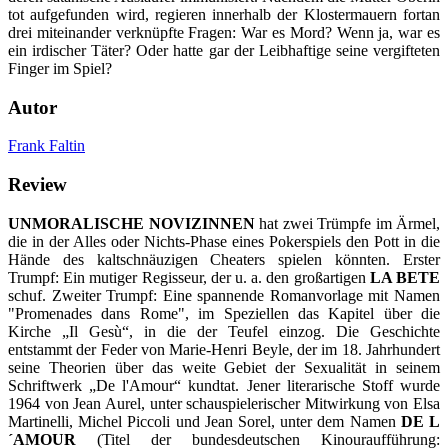
tot aufgefunden wird, regieren innerhalb der Klostermauern fortan
drei miteinander verknüpfte Fragen: War es Mord? Wenn ja, war es
ein irdischer Täter? Oder hatte gar der Leibhaftige seine vergifteten
Finger im Spiel?
Autor
Frank Faltin
Review
UNMORALISCHE NOVIZINNEN
hat zwei Trümpfe im Ärmel,
die in der Alles oder Nichts-Phase eines Pokerspiels den Pott in die
Hände des kaltschnäuzigen Cheaters spielen könnten. Erster
Trumpf: Ein mutiger Regisseur, der u. a. den großartigen
LA BETE
schuf. Zweiter Trumpf: Eine spannende Romanvorlage mit Namen
"Promenades dans Rome", im Speziellen das Kapitel über die
Kirche „Il Gesù“, in die der Teufel einzog. Die Geschichte
entstammt der Feder von Marie-Henri Beyle, der im 18. Jahrhundert
seine Theorien über das weite Gebiet der Sexualität in seinem
Schriftwerk „De l'Amour“ kundtat. Jener literarische Stoff wurde
1964 von Jean Aurel, unter schauspielerischer Mitwirkung von Elsa
Martinelli, Michel Piccoli und Jean Sorel, unter dem Namen
DE L
´AMOUR
(Titel der bundesdeutschen Kinouraufführung: