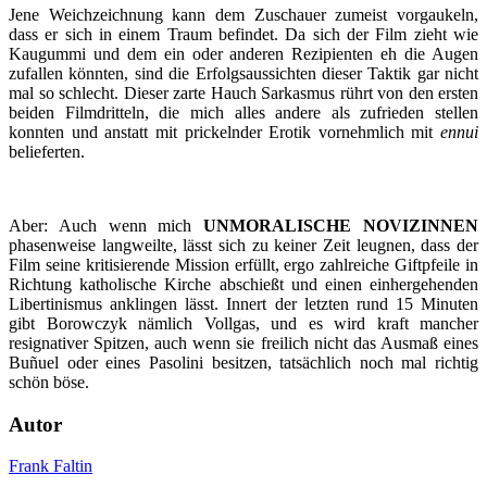
Jene Weichzeichnung kann dem Zuschauer zumeist vorgaukeln,
dass er sich in einem Traum befindet. Da sich der Film zieht wie
Kaugummi und dem ein oder anderen Rezipienten eh die Augen
zufallen könnten, sind die Erfolgsaussichten dieser Taktik gar nicht
mal so schlecht. Dieser zarte Hauch Sarkasmus rührt von den ersten
beiden Filmdritteln, die mich alles andere als zufrieden stellen
konnten und anstatt mit prickelnder Erotik vornehmlich mit
ennui
belieferten.
Aber: Auch wenn mich
UNMORALISCHE NOVIZINNEN
phasenweise langweilte, lässt sich zu keiner Zeit leugnen, dass der
Film seine kritisierende Mission erfüllt, ergo zahlreiche Giftpfeile in
Richtung katholische Kirche abschießt und einen einhergehenden
Libertinismus anklingen lässt. Innert der letzten rund 15 Minuten
gibt Borowczyk nämlich Vollgas, und es wird kraft mancher
resignativer Spitzen, auch wenn sie freilich nicht das Ausmaß eines
Buñuel oder eines Pasolini besitzen, tatsächlich noch mal richtig
schön böse.
Autor
Frank Faltin