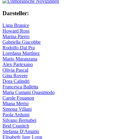
Darsteller:
Ligia Branice
Howard Ross
Marina Pierro
Gabriella Giacobbe
Rodolfo Dal Pra
Loredana Martínez
Mario Maranzana
Alex Partexano
Olivia Pascal
Gina Rovere
Dora Calindri
Francesca Balletta
Maria Cumani Quasimodo
Carole Fouanon
Miana Merisi
Simona Villani
Paola Arduini
Silvano Bernabei
Brid Cranitch
Stefania D'Amario
Elisabeth Jane Long