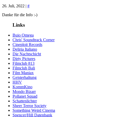
26. Juli, 2022 |
#
Danke für die Info :-)
Links
Buio Omega
Chris' Soundtrack Corner
Cineploit Records
Deliria Italiano
Die Nachtschicht
Dirty Pictures
Filmclub 813
Filmclub Bali
Film Maniax
Geisterhaltung
HHV
KommKino
Mondo Bizarr
Pollanet Squad
Schattenlichter
Sheer Terror Society
Something Weird Cinema
Spencer/Hill Datenbank