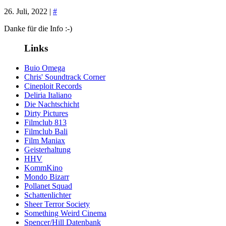
26. Juli, 2022 |
#
Danke für die Info :-)
Links
Buio Omega
Chris' Soundtrack Corner
Cineploit Records
Deliria Italiano
Die Nachtschicht
Dirty Pictures
Filmclub 813
Filmclub Bali
Film Maniax
Geisterhaltung
HHV
KommKino
Mondo Bizarr
Pollanet Squad
Schattenlichter
Sheer Terror Society
Something Weird Cinema
Spencer/Hill Datenbank