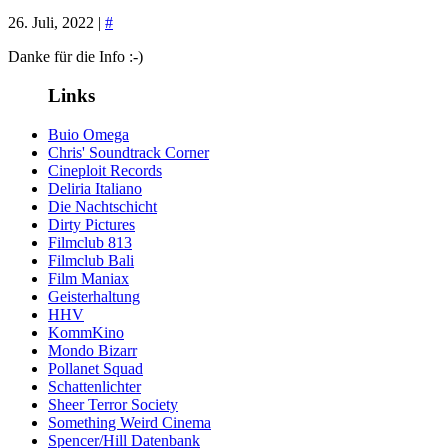
26. Juli, 2022 |
#
Danke für die Info :-)
Links
Buio Omega
Chris' Soundtrack Corner
Cineploit Records
Deliria Italiano
Die Nachtschicht
Dirty Pictures
Filmclub 813
Filmclub Bali
Film Maniax
Geisterhaltung
HHV
KommKino
Mondo Bizarr
Pollanet Squad
Schattenlichter
Sheer Terror Society
Something Weird Cinema
Spencer/Hill Datenbank