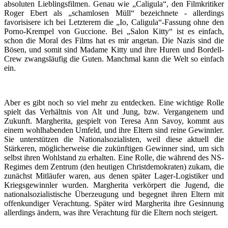
absoluten Lieblingsfilmen. Genau wie „Caligula“, den Filmkritiker
Roger Ebert als „schamlosen Müll“ bezeichnete - allerdings
favorisisere ich bei Letzterem die „Io, Caligula“-Fassung ohne den
Porno-Krempel von Guccione. Bei „Salon Kitty“ ist es einfach,
schon die Moral des Films hat es mir angetan. Die Nazis sind die
Bösen, und somit sind Madame Kitty und ihre Huren und Bordell-
Crew zwangsläufig die Guten. Manchmal kann die Welt so einfach
ein.
Aber es gibt noch so viel mehr zu entdecken. Eine wichtige Rolle
spielt das Verhältnis von Alt und Jung, bzw. Vergangenem und
Zukunft. Margherita, gespielt von Teresa Ann Savoy, kommt aus
einem wohlhabenden Umfeld, und ihre Eltern sind reine Gewinnler.
Sie unterstützen die Nationalsozialisten, weil diese aktuell die
Stärkeren, möglicherweise die zukünftigen Gewinner sind, um sich
selbst ihren Wohlstand zu erhalten. Eine Rolle, die während des NS-
Regimes dem Zentrum (den heutigen Christdemokraten) zukam, die
zunächst Mitläufer waren, aus denen später Lager-Logistiker und
Kriegsgewinnler wurden. Margherita verkörpert die Jugend, die
nationalsozialistische Überzeugung und begegnet ihren Eltern mit
offenkundiger Verachtung. Später wird Margherita ihre Gesinnung
allerdings ändern, was ihre Verachtung für die Eltern noch steigert.