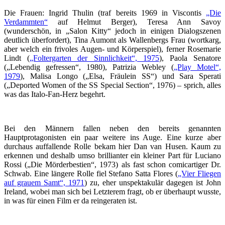
Die Frauen: Ingrid Thulin (traf bereits 1969 in Viscontis
„Die
Verdammten“
auf Helmut Berger), Teresa Ann Savoy
(wunderschön, in „Salon Kitty“ jedoch in einigen Dialogszenen
deutlich überfordert), Tina Aumont als Wallenbergs Frau (wortkarg,
aber welch ein frivoles Augen- und Körperspiel), ferner Rosemarie
Lindt (
„Foltergarten der Sinnlichkeit“, 1975
), Paola Senatore
(„Lebendig gefressen“, 1980), Patrizia Webley (
„Play Motel“,
1979
), Malisa Longo („Elsa, Fräulein SS“) und Sara Sperati
(„Deported Women of the SS Special Section“, 1976) – sprich, alles
was das Italo-Fan-Herz begehrt.
Bei den Männern fallen neben den bereits genannten
Hauptprotagonisten ein paar weitere ins Auge. Eine kurze aber
durchaus auffallende Rolle bekam hier Dan van Husen. Kaum zu
erkennen und deshalb umso brillianter ein kleiner Part für Luciano
Rossi („Die Mörderbestien“, 1973) als fast schon comicartiger Dr.
Schwab. Eine längere Rolle fiel Stefano Satta Flores (
„Vier Fliegen
auf grauem Samt“, 1971
) zu, eher unspektakulär dagegen ist John
Ireland, wobei man sich bei Letzterem fragt, ob er überhaupt wusste,
in was für einen Film er da reingeraten ist.