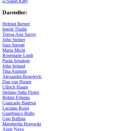
Darsteller:
Helmut Berger
Ingrid Thulin
Teresa Ann Savoy
John Steiner
Sara Sperati
Maria Michi
Rosemarie Lindt
Paola Senatore
John Ireland
Tina Aumont
Alexandra Bogojevic
Dan van Husen
Ullrich Haupt
Stefano Satta Flores
Bekim Fehmiu
Giancarlo Badessi
Luciano Rossi
Gianfranco Bullo
Gigi Ballista
Margherita Horowitz
Alain Naya