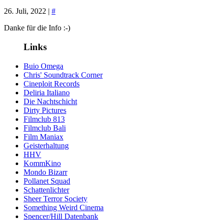
26. Juli, 2022 |
#
Danke für die Info :-)
Links
Buio Omega
Chris' Soundtrack Corner
Cineploit Records
Deliria Italiano
Die Nachtschicht
Dirty Pictures
Filmclub 813
Filmclub Bali
Film Maniax
Geisterhaltung
HHV
KommKino
Mondo Bizarr
Pollanet Squad
Schattenlichter
Sheer Terror Society
Something Weird Cinema
Spencer/Hill Datenbank