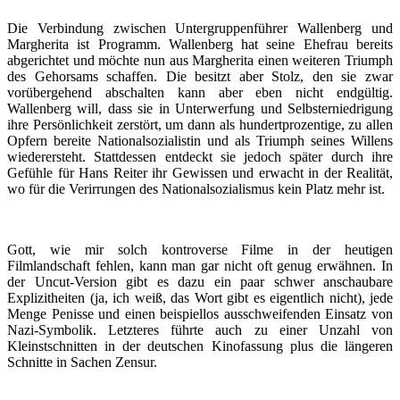
Die Verbindung zwischen Untergruppenführer Wallenberg und
Margherita ist Programm. Wallenberg hat seine Ehefrau bereits
abgerichtet und möchte nun aus Margherita einen weiteren Triumph
des Gehorsams schaffen. Die besitzt aber Stolz, den sie zwar
vorübergehend abschalten kann aber eben nicht endgültig.
Wallenberg will, dass sie in Unterwerfung und Selbsterniedrigung
ihre Persönlichkeit zerstört, um dann als hundertprozentige, zu allen
Opfern bereite Nationalsozialistin und als Triumph seines Willens
wiederersteht. Stattdessen entdeckt sie jedoch später durch ihre
Gefühle für Hans Reiter ihr Gewissen und erwacht in der Realität,
wo für die Verirrungen des Nationalsozialismus kein Platz mehr ist.
Gott, wie mir solch kontroverse Filme in der heutigen
Filmlandschaft fehlen, kann man gar nicht oft genug erwähnen. In
der Uncut-Version gibt es dazu ein paar schwer anschaubare
Explizitheiten (ja, ich weiß, das Wort gibt es eigentlich nicht), jede
Menge Penisse und einen beispiellos ausschweifenden Einsatz von
Nazi-Symbolik. Letzteres führte auch zu einer Unzahl von
Kleinstschnitten in der deutschen Kinofassung plus die längeren
Schnitte in Sachen Zensur.