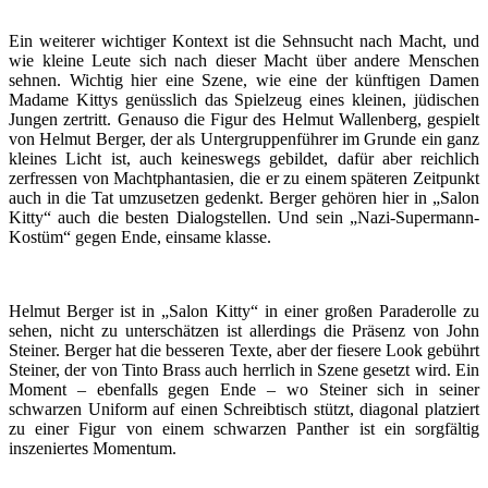
Ein weiterer wichtiger Kontext ist die Sehnsucht nach Macht, und
wie kleine Leute sich nach dieser Macht über andere Menschen
sehnen. Wichtig hier eine Szene, wie eine der künftigen Damen
Madame Kittys genüsslich das Spielzeug eines kleinen, jüdischen
Jungen zertritt. Genauso die Figur des Helmut Wallenberg, gespielt
von Helmut Berger, der als Untergruppenführer im Grunde ein ganz
kleines Licht ist, auch keineswegs gebildet, dafür aber reichlich
zerfressen von Machtphantasien, die er zu einem späteren Zeitpunkt
auch in die Tat umzusetzen gedenkt. Berger gehören hier in „Salon
Kitty“ auch die besten Dialogstellen. Und sein „Nazi-Supermann-
Kostüm“ gegen Ende, einsame klasse.
Helmut Berger ist in „Salon Kitty“ in einer großen Paraderolle zu
sehen, nicht zu unterschätzen ist allerdings die Präsenz von John
Steiner. Berger hat die besseren Texte, aber der fiesere Look gebührt
Steiner, der von Tinto Brass auch herrlich in Szene gesetzt wird. Ein
Moment – ebenfalls gegen Ende – wo Steiner sich in seiner
schwarzen Uniform auf einen Schreibtisch stützt, diagonal platziert
zu einer Figur von einem schwarzen Panther ist ein sorgfältig
inszeniertes Momentum.