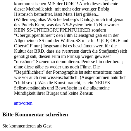
kommunistischen MfS der DDR !! Auch dieses bediente
dieser Methodik sich, mit mehr oder weniger Erfolg.
Historisch betrachtet, lässt Mata Hari grüßen....
(Wallenberg alias W.Schellenberg's Dialogspruch traf genau
des Pudels Kern, was das NS-System betraf.) Nur war er
KEIN SS-UNTERGRUPPENFÜHRER sondern
"Obergruppenführer"; den Film-Dienstgrad gab es in der
Allgemeinen SS und der Waffen-SS n i c h t !! (GF, OGF und
OberstGF nur.) Insgesamt ist es beschämenswert für die
Kultur der BRD, dass sie (vertreten durch die Strafjustiz) sich
genötigt sah, diesen Film im Prinzip wegen gewisser
"obszöner" Szenen zu demontieren. Penisse hin oder her...;
ohne diese gäbe es weder uns noch Filme. Die
"Begrifflichkeit" der Pornographie ist sehr umstritten; nach
wie vor auch rein wissenschaftlich. (Ausgenommen natürlich
"child sex"). Was die Kunst braucht, ist ein NEUES
Selbstverständnis und Bewußtsein in die allgemeine
Mündigkeit ihrer Bürger und keine Zensur.
antworten
Bitte Kommentar schreiben
Sie kommentieren als Gast.