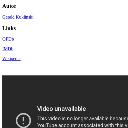
Autor
Gerald Kuklinski
Links
OFDb
IMDb
Wikipedia