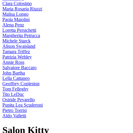
Clara Colosimo
Maria Rosaria Riuzzi
Malisa Longo
Paola Maiolini
Alena Penz
Loretta Persichetti
Margherita Petrucca
Michele Starck
Alison Swaisland
Tamara Triffez
Patrizia Webley
Annie Ross
Salvatore Baccaro
John Bartha
Lella Cattaneo
Geoffrey Copleston
Tom Felleghy
Tito LeDuc
Osiride Pevarello
Pupita Lea Scuderoni
Pietro Torrisi
Aldo Valletti
Salon Kitty