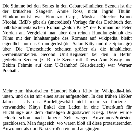
Die Stimme bei den Songs in den Cabaret-ähnlichen Szenen ist die
der britischen Sängerin Annie Ross, nicht Ingrid Thulin.
Filmkomponist war Fiorenzo Carpi, Musical Director Bruno
Nicolai. IMDb gibt als (uncredited) Vorlage für das Drehbuch den
halbdokumentarischen Roman „Salon Kitty“ des Krimiautors Peter
Norden an. Vergleicht man aber den reinen Handlungsinhalt des
Films mit der Inhaltsangabe des Romans auf wikipedia, bleibt
eigentlich nur das Grundgerüst (der Salon Kitty und die Spionage)
über. Die Unterschiede scheinen größer als die inhaltlichen
Gemeinsamkeiten. Second Unit-Regisseur bei den in Berlin
gedrehten Szenen (z. B. die Szene mit Teresa Ann Savoy und
Bekim Fehmiu auf dem U-Bahnhof Gleisdreieck) war Werner
Pochath.
Mehr zum historischen Standort Salon Kitty im Wikipedia-Link
unten, und da ist mir eines sauer aufgestoßen. In den frühen 1990er
Jahren – als das Bordellgeschäft nicht mehr so florierte –
verwandelte Kittys Enkel den Laden in eine Unterkunft für
Flüchtlinge aus dem damaligen Jugoslawien-Krieg. Diese wurde
jedoch schon nach kurzer Zeit wegen Anwohner-Protesten
geschlossen. Man fragt sich, wo waren bloß all diese protestierenden
Anwohner als dort Nazi-Größen ein und ausgingen.