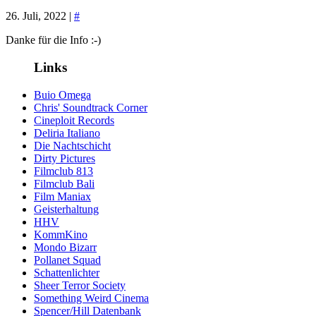
26. Juli, 2022 |
#
Danke für die Info :-)
Links
Buio Omega
Chris' Soundtrack Corner
Cineploit Records
Deliria Italiano
Die Nachtschicht
Dirty Pictures
Filmclub 813
Filmclub Bali
Film Maniax
Geisterhaltung
HHV
KommKino
Mondo Bizarr
Pollanet Squad
Schattenlichter
Sheer Terror Society
Something Weird Cinema
Spencer/Hill Datenbank