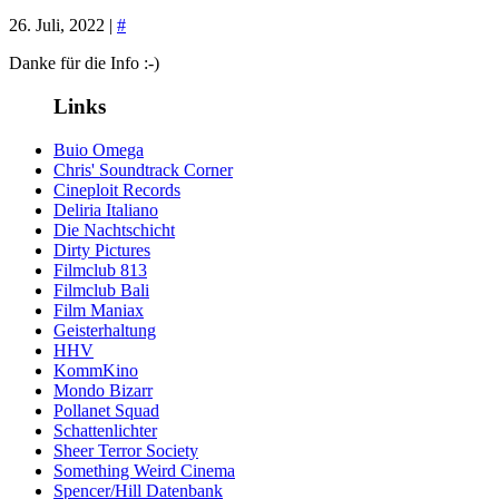
26. Juli, 2022 |
#
Danke für die Info :-)
Links
Buio Omega
Chris' Soundtrack Corner
Cineploit Records
Deliria Italiano
Die Nachtschicht
Dirty Pictures
Filmclub 813
Filmclub Bali
Film Maniax
Geisterhaltung
HHV
KommKino
Mondo Bizarr
Pollanet Squad
Schattenlichter
Sheer Terror Society
Something Weird Cinema
Spencer/Hill Datenbank