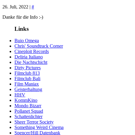
26. Juli, 2022 |
#
Danke für die Info :-)
Links
Buio Omega
Chris' Soundtrack Corner
Cineploit Records
Deliria Italiano
Die Nachtschicht
Dirty Pictures
Filmclub 813
Filmclub Bali
Film Maniax
Geisterhaltung
HHV
KommKino
Mondo Bizarr
Pollanet Squad
Schattenlichter
Sheer Terror Society
Something Weird Cinema
Spencer/Hill Datenbank