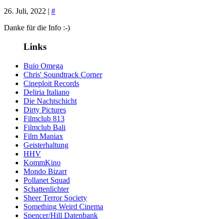
26. Juli, 2022 |
#
Danke für die Info :-)
Links
Buio Omega
Chris' Soundtrack Corner
Cineploit Records
Deliria Italiano
Die Nachtschicht
Dirty Pictures
Filmclub 813
Filmclub Bali
Film Maniax
Geisterhaltung
HHV
KommKino
Mondo Bizarr
Pollanet Squad
Schattenlichter
Sheer Terror Society
Something Weird Cinema
Spencer/Hill Datenbank