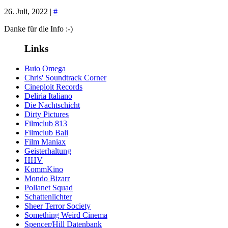
26. Juli, 2022 |
#
Danke für die Info :-)
Links
Buio Omega
Chris' Soundtrack Corner
Cineploit Records
Deliria Italiano
Die Nachtschicht
Dirty Pictures
Filmclub 813
Filmclub Bali
Film Maniax
Geisterhaltung
HHV
KommKino
Mondo Bizarr
Pollanet Squad
Schattenlichter
Sheer Terror Society
Something Weird Cinema
Spencer/Hill Datenbank