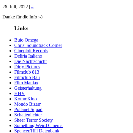
26. Juli, 2022 |
#
Danke für die Info :-)
Links
Buio Omega
Chris' Soundtrack Corner
Cineploit Records
Deliria Italiano
Die Nachtschicht
Dirty Pictures
Filmclub 813
Filmclub Bali
Film Maniax
Geisterhaltung
HHV
KommKino
Mondo Bizarr
Pollanet Squad
Schattenlichter
Sheer Terror Society
Something Weird Cinema
Spencer/Hill Datenbank