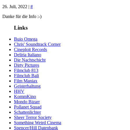
26. Juli, 2022 |
#
Danke für die Info :-)
Links
Buio Omega
Chris' Soundtrack Corner
Cineploit Records
Deliria Italiano
Die Nachtschicht
Dirty Pictures
Filmclub 813
Filmclub Bali
Film Maniax
Geisterhaltung
HHV
KommKino
Mondo Bizarr
Pollanet Squad
Schattenlichter
Sheer Terror Society
Something Weird Cinema
Spencer/Hill Datenbank