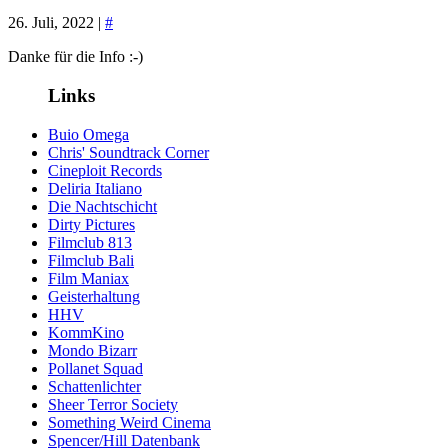
26. Juli, 2022 |
#
Danke für die Info :-)
Links
Buio Omega
Chris' Soundtrack Corner
Cineploit Records
Deliria Italiano
Die Nachtschicht
Dirty Pictures
Filmclub 813
Filmclub Bali
Film Maniax
Geisterhaltung
HHV
KommKino
Mondo Bizarr
Pollanet Squad
Schattenlichter
Sheer Terror Society
Something Weird Cinema
Spencer/Hill Datenbank