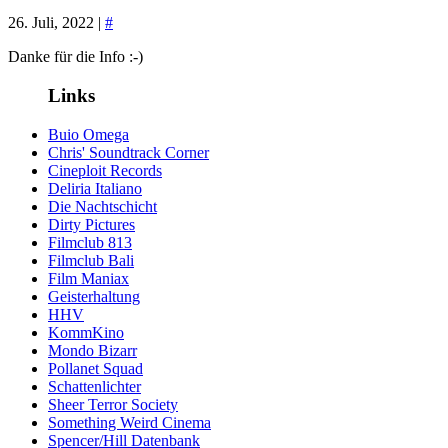
26. Juli, 2022 |
#
Danke für die Info :-)
Links
Buio Omega
Chris' Soundtrack Corner
Cineploit Records
Deliria Italiano
Die Nachtschicht
Dirty Pictures
Filmclub 813
Filmclub Bali
Film Maniax
Geisterhaltung
HHV
KommKino
Mondo Bizarr
Pollanet Squad
Schattenlichter
Sheer Terror Society
Something Weird Cinema
Spencer/Hill Datenbank