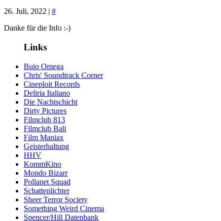
26. Juli, 2022 |
#
Danke für die Info :-)
Links
Buio Omega
Chris' Soundtrack Corner
Cineploit Records
Deliria Italiano
Die Nachtschicht
Dirty Pictures
Filmclub 813
Filmclub Bali
Film Maniax
Geisterhaltung
HHV
KommKino
Mondo Bizarr
Pollanet Squad
Schattenlichter
Sheer Terror Society
Something Weird Cinema
Spencer/Hill Datenbank