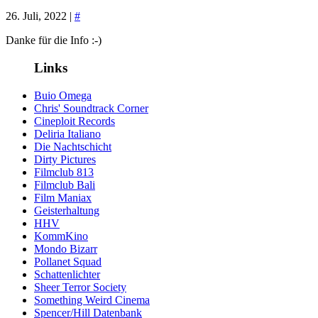
26. Juli, 2022 |
#
Danke für die Info :-)
Links
Buio Omega
Chris' Soundtrack Corner
Cineploit Records
Deliria Italiano
Die Nachtschicht
Dirty Pictures
Filmclub 813
Filmclub Bali
Film Maniax
Geisterhaltung
HHV
KommKino
Mondo Bizarr
Pollanet Squad
Schattenlichter
Sheer Terror Society
Something Weird Cinema
Spencer/Hill Datenbank