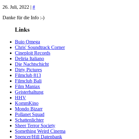
26. Juli, 2022 |
#
Danke für die Info :-)
Links
Buio Omega
Chris' Soundtrack Corner
Cineploit Records
Deliria Italiano
Die Nachtschicht
Dirty Pictures
Filmclub 813
Filmclub Bali
Film Maniax
Geisterhaltung
HHV
KommKino
Mondo Bizarr
Pollanet Squad
Schattenlichter
Sheer Terror Society
Something Weird Cinema
Spencer/Hill Datenbank