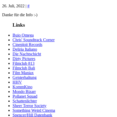
26. Juli, 2022 |
#
Danke für die Info :-)
Links
Buio Omega
Chris' Soundtrack Corner
Cineploit Records
Deliria Italiano
Die Nachtschicht
Dirty Pictures
Filmclub 813
Filmclub Bali
Film Maniax
Geisterhaltung
HHV
KommKino
Mondo Bizarr
Pollanet Squad
Schattenlichter
Sheer Terror Society
Something Weird Cinema
Spencer/Hill Datenbank