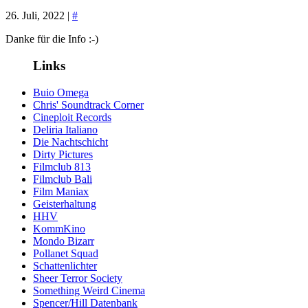
26. Juli, 2022 |
#
Danke für die Info :-)
Links
Buio Omega
Chris' Soundtrack Corner
Cineploit Records
Deliria Italiano
Die Nachtschicht
Dirty Pictures
Filmclub 813
Filmclub Bali
Film Maniax
Geisterhaltung
HHV
KommKino
Mondo Bizarr
Pollanet Squad
Schattenlichter
Sheer Terror Society
Something Weird Cinema
Spencer/Hill Datenbank